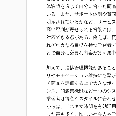
体験版を通じて自分に合った商
いる。また、サポート体制や質
明示されているかなど、サービ
高い評判が寄せられる背景には
対応できる点がある。例えば、
れぞれ異なる目標を持つ学習者
とで自分に必要な内容だけを集
加えて、進捗管理機能があるこ
りやモチベーション維持にも繋
チ商品を評価する上で大きなポ
ンス、問題集機能など一つのシ
学習者は得意なスタイルに合わ
からは、「スキマ時間を有効活
った声も多く、忙しい社会人や学